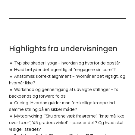
Highlights fra undervisningen
🔸 Typiske skader i yoga – hvordan og hvorfor de opstår
🔸 Hvad betyder det egentlig at “engagere sin core”?
🔸 Anatomisk korrekt alignment – hvornår er det vigtigt, og
hvornår ikke?
🔸 Workshop og gennemgang af udvalgte stillinger – fx
backbends og forward folds
🔸 Cueing: Hvordan guider man forskellige kroppe ind i
samme stilling på en sikker måde?
🔸 Mytebrydning: “Skuldrene væk fra ørerne”, “knæ må ikke
over tæer”, “45 graders vinkel” – passer det? Og hvad skal
vi sige i stedet?