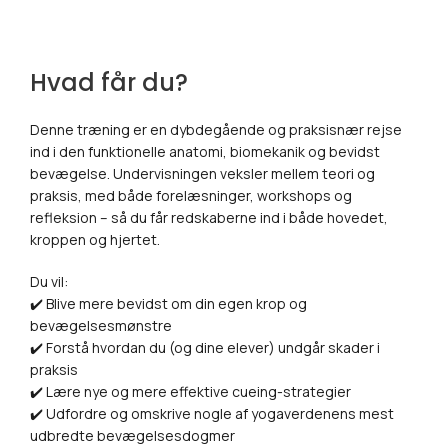
Hvad får du?
Denne træning er en dybdegående og praksisnær rejse
ind i den funktionelle anatomi, biomekanik og bevidst
bevægelse. Undervisningen veksler mellem teori og
praksis, med både forelæsninger, workshops og
refleksion – så du får redskaberne ind i både hovedet,
kroppen og hjertet.
Du vil:
✔️ Blive mere bevidst om din egen krop og
bevægelsesmønstre
✔️ Forstå hvordan du (og dine elever) undgår skader i
praksis
✔️ Lære nye og mere effektive cueing-strategier
✔️ Udfordre og omskrive nogle af yogaverdenens mest
udbredte bevægelsesdogmer