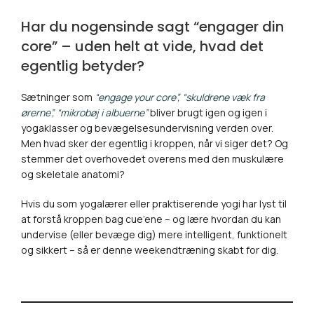
Har du nogensinde sagt “engager din
core” – uden helt at vide, hvad det
egentlig betyder?
Sætninger som
“engage your core”, “skuldrene væk fra
ørerne”, “mikrobøj i albuerne”
bliver brugt igen og igen i
yogaklasser og bevægelsesundervisning verden over.
Men hvad sker der egentlig i kroppen, når vi siger det? Og
stemmer det overhovedet overens med den muskulære
og skeletale anatomi?
Hvis du som yogalærer eller praktiserende yogi har lyst til
at forstå kroppen bag cue’ene – og lære hvordan du kan
undervise (eller bevæge dig) mere intelligent, funktionelt
og sikkert – så er denne weekendtræning skabt for dig.