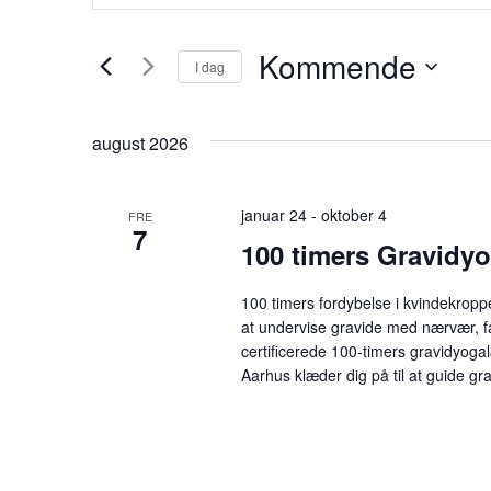
Søgning
Søg
efter
og
Begivenheder
Kommende
I dag
på
nøgleord.
Vælg
visninger
dato.
august 2026
Navigation
januar 24
-
oktober 4
FRE
7
100 timers Gravidy
100 timers fordybelse i kvindekropp
at undervise gravide med nærvær, f
certificerede 100-timers gravidyo
Aarhus klæder dig på til at guide gra