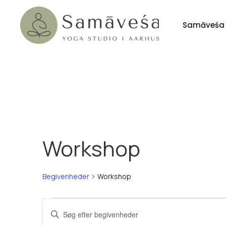
Samāveśa
Gå til hovedindhold
Workshop
Begivenheder
Workshop
Begivenheder
Begivenheder
Skriv
nøgleord.