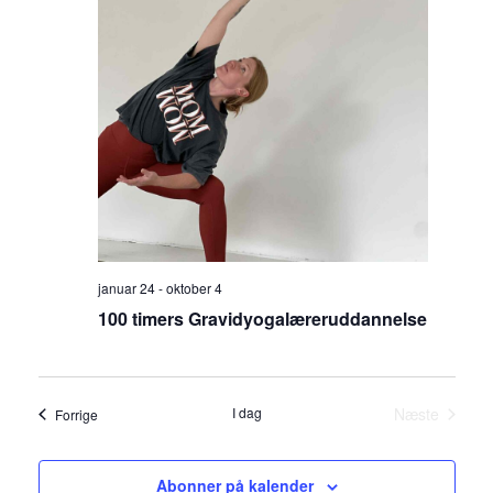
Naviga
januar 24
-
oktober 4
100 timers Gravidyogalæreruddannelse
I dag
Næste
Begivenheder
Forrige
Begivenhe
Abonner på kalender