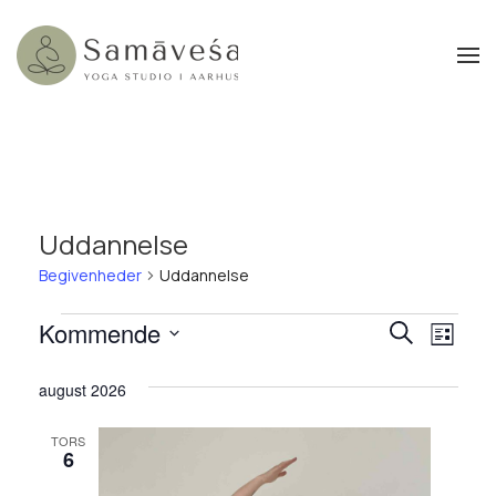
Gå til hovedindhold
Uddannelse
Begivenheder
Uddannelse
Begivenheder
Begiv
Kommende
Beg
Søg
Liste
efter
Vælg
Visn
Søgni
begivenhede
dato.
august 2026
Nav
og
TORS
visnin
6